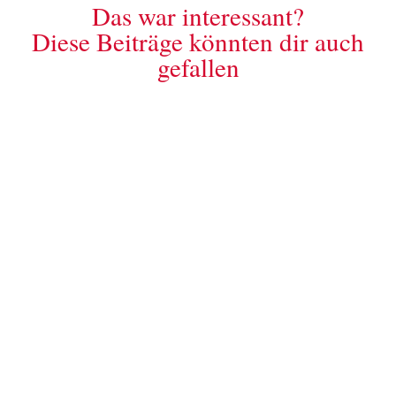
Das war interessant?
Diese Beiträge könnten dir auch
gefallen
Ein gemeinschaftliches Wohnprojekt, ein Verein, eine
Bewegung zu gründen oder Teil eines neuen Teams im Job zu
sein, fühlt sich anfangs oft aufregend wie ein kleines Abenteuer