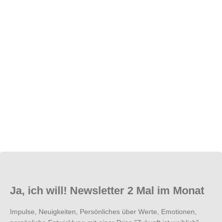
Der Mai verlief mit seinen vielen Feiertagen, auf die ich mich
gefreut hatte, doch anders als geplant. Zahlreiche Projekte
bescherten mir lange Arbeitstage. Besonders spannend finde ich
einen Auftrag für eine Organisation: Ich begleite einen
Minijobber über ein halbes...
Ja, ich will! Newsletter 2 Mal im Monat
Impulse, Neuigkeiten, Persönliches über Werte, Emotionen,